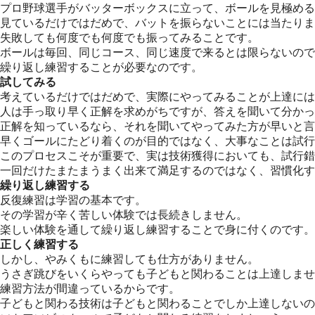
プロ野球選手がバッターボックスに立って、ボールを見極める
見ているだけではだめで、バットを振らないことには当たりま
失敗しても何度でも何度でも振ってみることです。
ボールは毎回、同じコース、同じ速度で来るとは限らないので
繰り返し練習することが必要なのです。
試してみる
考えているだけではだめで、実際にやってみることが上達には
人は手っ取り早く正解を求めがちですが、答えを聞いて分かっ
正解を知っているなら、それを聞いてやってみた方が早いと言
早くゴールにたどり着くのが目的ではなく、大事なことは試行
このプロセスこそが重要で、実は技術獲得においても、試行錯
一回だけたまたまうまく出来て満足するのではなく、習慣化す
繰り返し練習する
反復練習は学習の基本です。
その学習が辛く苦しい体験では長続きしません。
楽しい体験を通して繰り返し練習することで身に付くのです。
正しく練習する
しかし、やみくもに練習しても仕方がありません。
うさぎ跳びをいくらやっても子どもと関わることは上達しませ
練習方法が間違っているからです。
子どもと関わる技術は子どもと関わることでしか上達しないの