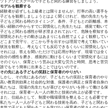
ソトアソビスクールで子どもと関わる練習をしましょう。
モデルを観察する
経験者が必ずしも上級者とは限りませんが、打率の高い選手を
子どもを観察しましょうとはよく聞くけれど、他の先生たちを
子どもと関わる時のタイミング、条件、子どもとの距離感、本
長い経験の中からすでに習慣化した先生たちは、感覚で動いて
子どもと関わる感性が研ぎ澄まされておいて、危険を察知する
習慣化されたその動きはあまりにも自然でよくよく観察してい
どこまで見守り、どこから手を出すかは理屈で考えて動いてい
状況を観察し、考えなくても反応できるくらいに習慣化しない
それには、答えを聞いただけでは応用が利かず、現場では全く
自分の感性を磨き、感覚的に動けるくらいまで習慣化するには
そのぐらい、保育という営みは大変な労力と時間、思考と苦労
誰でもそう簡単に出来ることではないのです。
その先にある子どもの笑顔と保育者のやりがい
しかし、その先にあるのが、子どもたちの笑顔と保育者のやり
高い教育的効果と社会的な対価、保護者の満足と保育者自身の
私たちは、現場の先生たちが喜びとやりがいを持って働ける保
それには、保育者一人一人の努力と技術の向上が必要です。
また、仕組みとして、制度や職場環境を整えることも必要です
私たち一人一人が子どもと関わる技術を高め、子どもと関わる
本気で子どもと関わることを学びたい保育者の皆さんのために