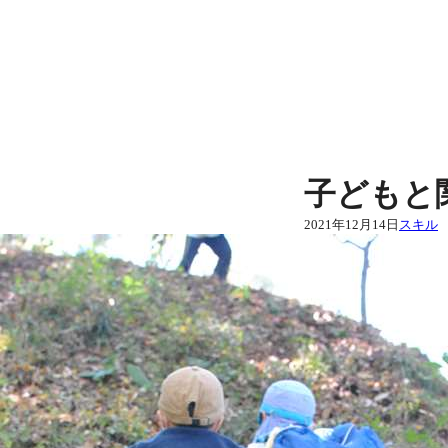
内
容
を
ス
キ
ッ
プ
子どもと
2021年12月14日
スキル