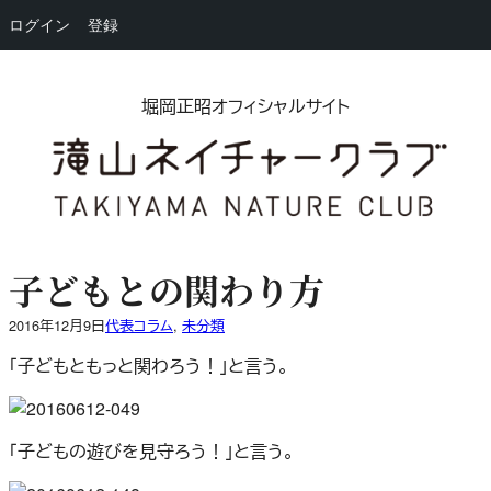
ログイン
登録
内
容
堀岡正昭オフィシャルサイト
を
ス
キ
ッ
プ
子どもとの関わり方
2016年12月9日
代表コラム
, 
未分類
「子どもともっと関わろう！」と言う。
「子どもの遊びを見守ろう！」と言う。