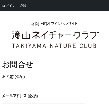
ログイン
登録
内
容
堀岡正昭オフィシャルサイト
を
ス
キ
ッ
プ
お問合せ
お名前 (必須)
メールアドレス (必須)