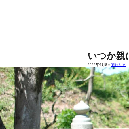
内
容
を
ス
キ
ッ
プ
いつか親
2022年6月8日
関わり方