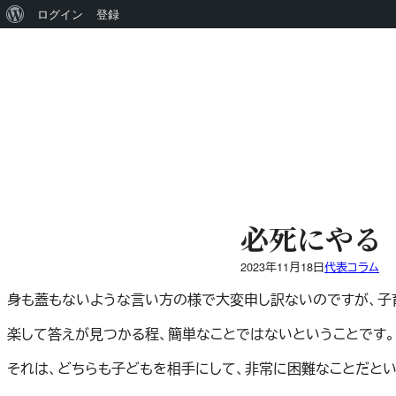
WordPress
ログイン
登録
内
に
容
つ
を
い
ス
キ
て
ッ
プ
必死にやる
2023年11月18日
代表コラム
身も蓋もないような言い方の様で大変申し訳ないのですが、子
楽して答えが見つかる程、簡単なことではないということです。
それは、どちらも子どもを相手にして、非常に困難なことだとい