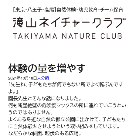
内
【東京・八王子・高尾】自然体験・幼児教育・チーム保育
容
を
ス
キ
ッ
プ
体験の量を増やす
2024年10月18日
未分類
「先生ね、子どもたちが何でもない所でよく転ぶんです
よ。」
園長先生とそんな話になりました。
何も断崖絶壁の危険度マックスの所に連れていこうとい
うのではありません。
よくある身近な自然の都立公園に出かけて、子どもたち
に自然体験をさせようという取り組みをしています。
なだらかな斜面、起伏のある広場。