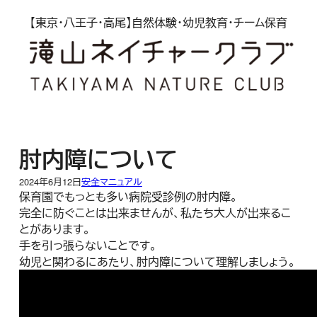
内
【東京・八王子・高尾】自然体験・幼児教育・チーム保育
容
を
ス
キ
ッ
プ
肘内障について
2024年6月12日
安全マニュアル
保育園でもっとも多い病院受診例の肘内障。
完全に防ぐことは出来ませんが、私たち大人が出来るこ
とがあります。
手を引っ張らないことです。
幼児と関わるにあたり、肘内障について理解しましょう。