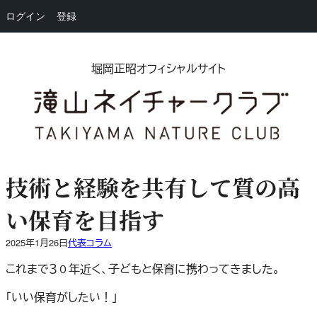
ログイン
登録
内
容
堀岡正昭オフィシャルサイト
を
ス
キ
ッ
プ
技術と経験を共有して質の高
い保育を目指す
2025年1月26日
代表コラム
これまで３０年近く、子どもと保育に携わってきました。
「いい保育がしたい！」