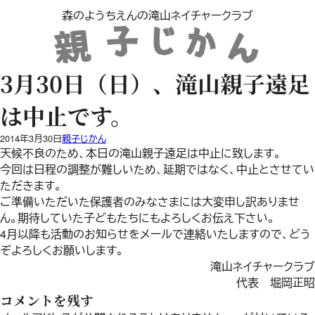
内
森のようちえんの滝山ネイチャークラブ
容
を
ス
キ
3月30日（日）、滝山親子遠足
ッ
プ
は中止です。
2014年3月30日
親子じかん
天候不良のため、本日の滝山親子遠足は中止に致します。
今回は日程の調整が難しいため、延期ではなく、中止とさせてい
ただきます。
ご準備いただいた保護者のみなさまには大変申し訳ありませ
ん。期待していた子どもたちにもよろしくお伝え下さい。
4月以降も活動のお知らせをメールで連絡いたしますので、どう
ぞよろしくお願いします。
滝山ネイチャークラブ
代表 堀岡正昭
コメントを残す