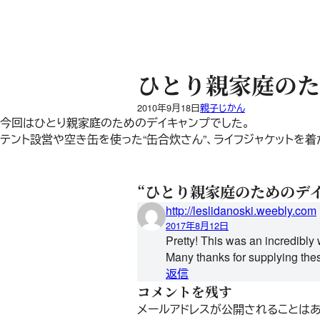
内
容
を
ス
キ
ひとり親家庭のた
ッ
プ
2010年9月18日
親子じかん
今回はひとり親家庭のためのデイキャンプでした。
テント設営や空き缶を使った“缶合炊さん”、ライフジャケットを
“ひとり親家庭のためのデイ
http://leslidanoski.weebly.com
2017年8月12日
Pretty! This was an incredibly 
Many thanks for supplying thes
返信
コメントを残す
メールアドレスが公開されることはあ