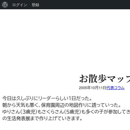
WordPress
ログイン
登録
内
に
容
つ
を
い
ス
キ
て
ッ
プ
お散歩マッ
2005年10月11日
代表コラム
今日は久しぶりにリーダーらしい１日だった。
朝から天気も悪く、保育園周辺の地図作りに誘っていった。
ゆりさん（３歳児）もさくらさん（５歳児）も多くの子が参加し
の生活発表展まで作り上げていきます。